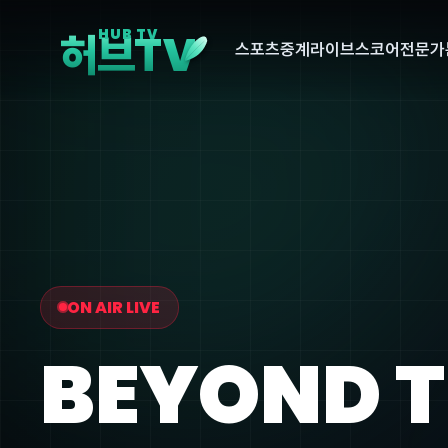
V
HUB TV
허브T
스포츠중계
라이브스코어
전문가
ON AIR LIVE
BEYOND 