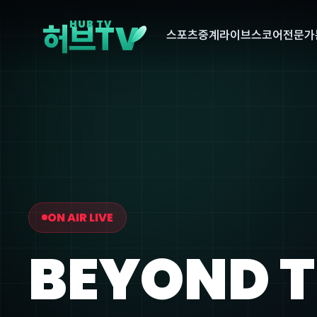
V
HUB TV
허브T
스포츠중계
라이브스코어
전문가
ON AIR LIVE
BEYOND 