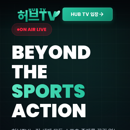
V
HUB TV
허브T
HUB TV 입장
ON AIR LIVE
BEYOND
THE
SPORTS
ACTION