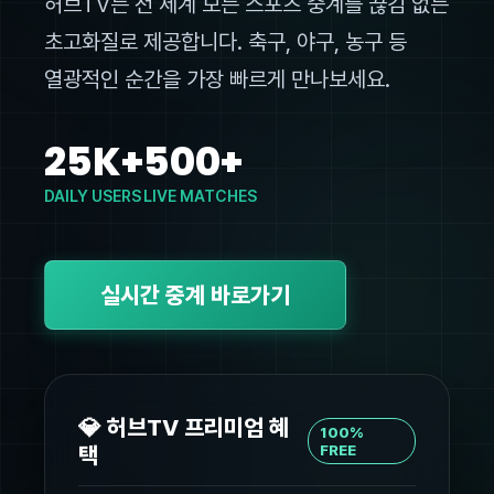
허브TV는 전 세계 모든 스포츠 중계를 끊김 없는
초고화질로 제공합니다. 축구, 야구, 농구 등
열광적인 순간을 가장 빠르게 만나보세요.
25K+
500+
DAILY USERS
LIVE MATCHES
실시간 중계 바로가기
💎 허브TV 프리미엄 혜
100%
택
FREE