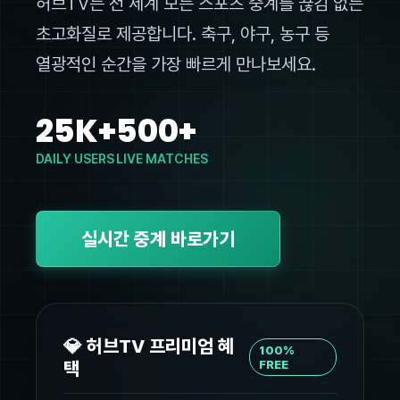
허브TV는 전 세계 모든 스포츠 중계를 끊김 없는
초고화질로 제공합니다. 축구, 야구, 농구 등
열광적인 순간을 가장 빠르게 만나보세요.
25K+
500+
DAILY USERS
LIVE MATCHES
실시간 중계 바로가기
💎 허브TV 프리미엄 혜
100%
택
FREE