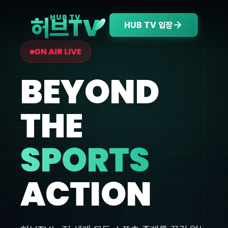
V
HUB TV
허브T
HUB TV 입장
ON AIR LIVE
BEYOND
THE
SPORTS
ACTION