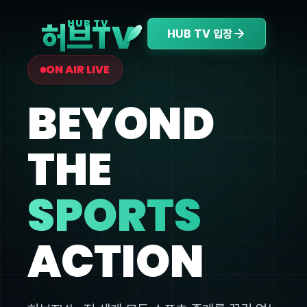
V
HUB TV
허브T
HUB TV 입장
ON AIR LIVE
BEYOND
THE
SPORTS
ACTION