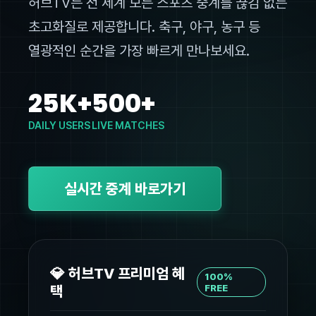
허브TV는 전 세계 모든 스포츠 중계를 끊김 없는
초고화질로 제공합니다. 축구, 야구, 농구 등
열광적인 순간을 가장 빠르게 만나보세요.
25K+
500+
DAILY USERS
LIVE MATCHES
실시간 중계 바로가기
💎 허브TV 프리미엄 혜
100%
택
FREE