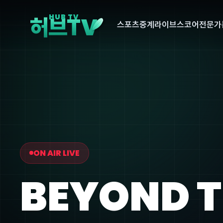
V
HUB TV
허브T
스포츠중계
라이브스코어
전문가
ON AIR LIVE
BEYOND 