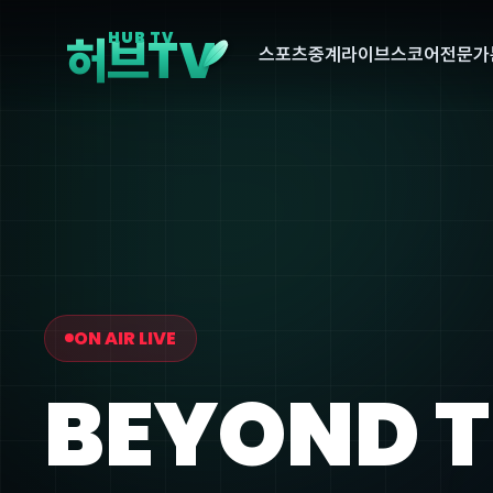
V
HUB TV
허브T
스포츠중계
라이브스코어
전문가
ON AIR LIVE
BEYOND 