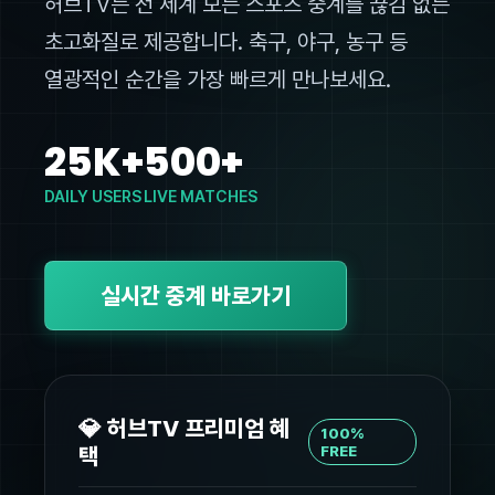
허브TV는 전 세계 모든 스포츠 중계를 끊김 없는
초고화질로 제공합니다. 축구, 야구, 농구 등
열광적인 순간을 가장 빠르게 만나보세요.
25K+
500+
DAILY USERS
LIVE MATCHES
실시간 중계 바로가기
💎 허브TV 프리미엄 혜
100%
택
FREE