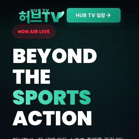
V
HUB TV
허브T
HUB TV 입장
ON AIR LIVE
BEYOND
THE
SPORTS
ACTION