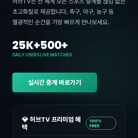
허브TV는 전 세계 모든 스포츠 중계를 끊김 없는
초고화질로 제공합니다. 축구, 야구, 농구 등
열광적인 순간을 가장 빠르게 만나보세요.
25K+
500+
DAILY USERS
LIVE MATCHES
실시간 중계 바로가기
💎 허브TV 프리미엄 혜
100%
택
FREE