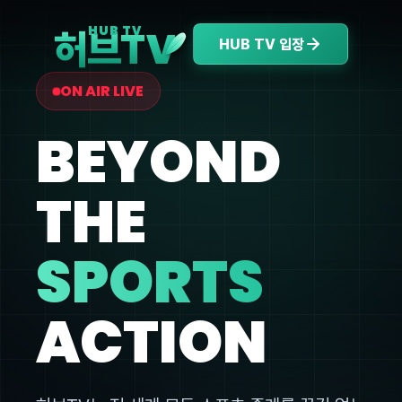
V
HUB TV
허브T
HUB TV 입장
ON AIR LIVE
BEYOND
THE
SPORTS
ACTION