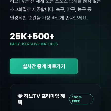
허브TV는 전 세계 모든 스포츠 중계를 끊김 없는
초고화질로 제공합니다. 축구, 야구, 농구 등
열광적인 순간을 가장 빠르게 만나보세요.
25K+
500+
DAILY USERS
LIVE MATCHES
실시간 중계 바로가기
💎 허브TV 프리미엄 혜
100%
택
FREE