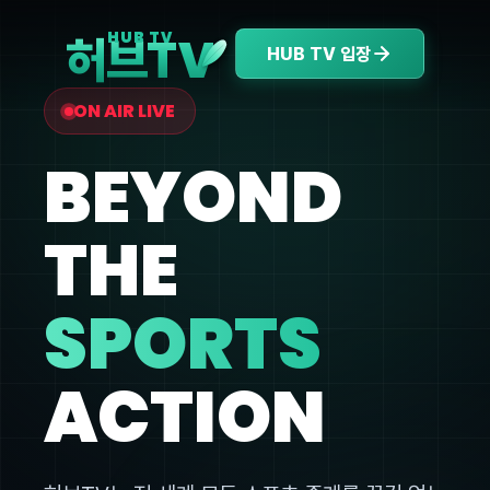
V
HUB TV
허브T
HUB TV 입장
ON AIR LIVE
BEYOND
THE
SPORTS
ACTION