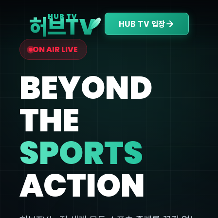
V
HUB TV
허브T
HUB TV 입장
ON AIR LIVE
BEYOND
THE
SPORTS
ACTION