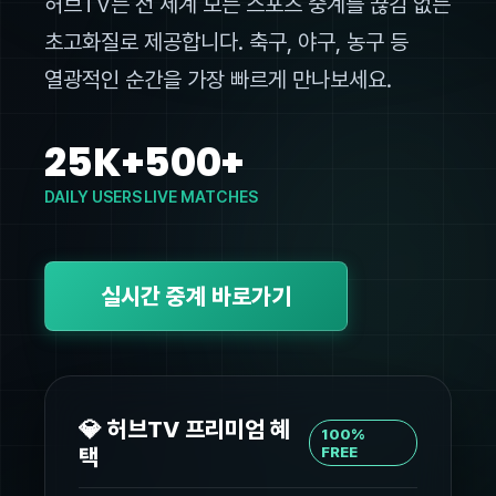
허브TV는 전 세계 모든 스포츠 중계를 끊김 없는
초고화질로 제공합니다. 축구, 야구, 농구 등
열광적인 순간을 가장 빠르게 만나보세요.
25K+
500+
DAILY USERS
LIVE MATCHES
실시간 중계 바로가기
💎 허브TV 프리미엄 혜
100%
택
FREE