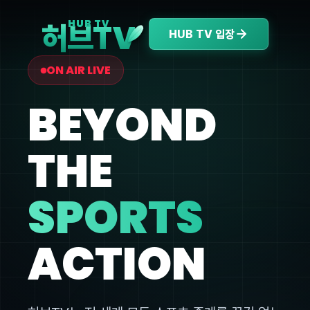
V
HUB TV
허브T
HUB TV 입장
ON AIR LIVE
BEYOND
THE
SPORTS
ACTION