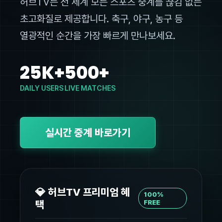
허브TV는 전 세계 모든 스포츠 중계를 끊김 없는
초고화질로 제공합니다. 축구, 야구, 농구 등
열광적인 순간을 가장 빠르게 만나보세요.
25K+
500+
DAILY USERS
LIVE MATCHES
실시간 중계 바로가기
💎 허브TV 프리미엄 혜
100%
택
FREE