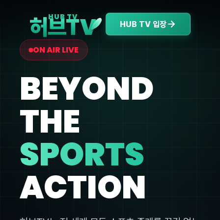
V
HUB TV
허브T
HUB TV 입장
ON AIR LIVE
BEYOND
THE
SPORTS
ACTION