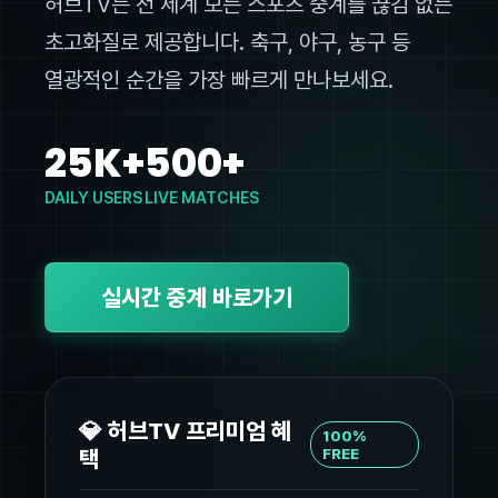
허브TV는 전 세계 모든 스포츠 중계를 끊김 없는
초고화질로 제공합니다. 축구, 야구, 농구 등
열광적인 순간을 가장 빠르게 만나보세요.
25K+
500+
DAILY USERS
LIVE MATCHES
실시간 중계 바로가기
💎 허브TV 프리미엄 혜
100%
택
FREE